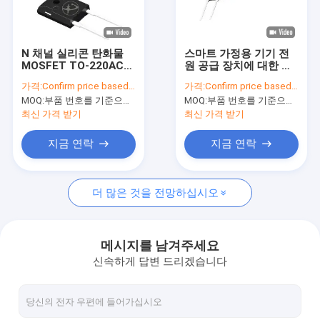
VR 쇼
우리 에 관한 것
N 채널 실리콘 탄화물
스마트 가정용 기기 전
MOSFET TO-220AC
원 공급 장치에 대한 고
공장 투어
낮은 열 분산 요구 사항
분열 SiC MOSFET
가격:
Confirm price based on part number
가격:
Confirm price based on part number
MOQ:
부품 번호를 기준으로 수량 확인
MOQ:
부품 번호를 기준으로 수량 확인
품질 관리
최신 가격 받기
최신 가격 받기
저희와 연락
지금 연락
지금 연락
뉴스
더 많은 것을 전망하십시오
사건
메시지를 남겨주세요
신속하게 답변 드리겠습니다
인버터 IGBT
고전력 IGBT