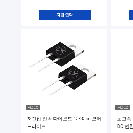
지금 연락
저전압 전속 다이오드 15-35ns 모터
초고속 복
드라이브
DC 변