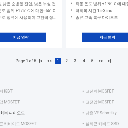
은 누설 전류, 무연 패키지를 사용할 수 있습니다. 고효율, 낮은 VF, 높은 전류 성능 ● 높은 서지 전류 성능, 낮은 전력 손실, RoHS 규격 준수
작동 온도 범위:+175' Ｃ에 대한 
도 범위:+175' Ｃ에 대한 -55' Ｃ
역회복 시간:15-35ns
되며 고전력 장비에 사용되며 고속 및 초고속 복구 다이오드는 각각 고주파 및 초고주파 회로에 적합합니다.
종류:고속 복구 다이오드
지금 연락
지금 연락
Page 1 of 5
|<
<<
1
2
3
4
5
>>
>|
 IGBT
고전력 MOSFET
 MOSFET
고전압 MOSFET
 회복 다이오드
낮은 VF Schottky
콘 카바이드 MOSFET
실리콘 카비드 SBD