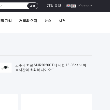
견적 요청
|
Korean
검색
품질 관리
저희와 연락
뉴스
사건
고주파 회로 MUR2020CT에 대한 15-35ns 역회
복시간의 초회복 다이오드