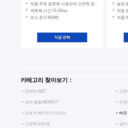
적용:주로 정류에 사용되며 고전력 장비에 사용되며 고속 및 초고속 복구 다이오드는 각각 고주파 및 초고주파 회로에 적합합니다.
높은 빛:낮은 순방향 전압, 낮
역회복 시간:15-35ns
작동 온
로스 준수:ROHS
적용:주로 정류에 사용
지금 연락
카테고리 찾아보기：
인버터 IGBT
고전력
슈퍼 융합 MOSFET
저전압
쇼트키 배리어 다이오드
빠른
고전력 반도체
실리