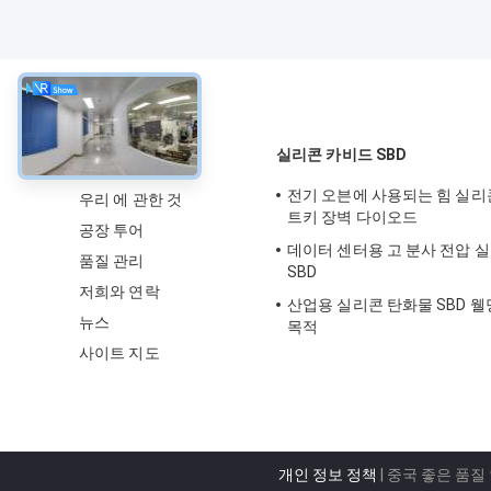
약
실리콘 카비드 SBD
전기 오븐에 사용되는 힘 실리
우리 에 관한 것
트키 장벽 다이오드
공장 투어
데이터 센터용 고 분사 전압 
품질 관리
SBD
저희와 연락
산업용 실리콘 탄화물 SBD 웰
뉴스
목적
사이트 지도
개인 정보 정책
| 중국 좋은 품질 