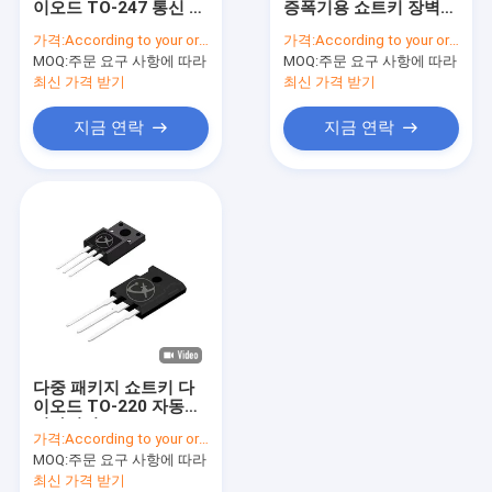
이오드 TO-247 통신 장
증폭기용 쇼트키 장벽
고전력 MOSFET
비
다이오드
가격:
According to your order requirement
가격:
According to your order requirement
MOQ:
슈퍼 융합 MOSFET
주문 요구 사항에 따라
MOQ:
주문 요구 사항에 따라
최신 가격 받기
최신 가격 받기
저전압 MOSFET
지금 연락
지금 연락
고전압 MOSFET
쇼트키 배리어 다이오드
빠른 회복 다이오드
낮은 VF Schottky
고전력 반도체
다중 패키지 쇼트키 다
실리콘 카바이드 MOSFET
이오드 TO-220 자동차
전자기기
가격:
According to your order requirement
실리콘 카비드 SBD
MOQ:
주문 요구 사항에 따라
최신 가격 받기