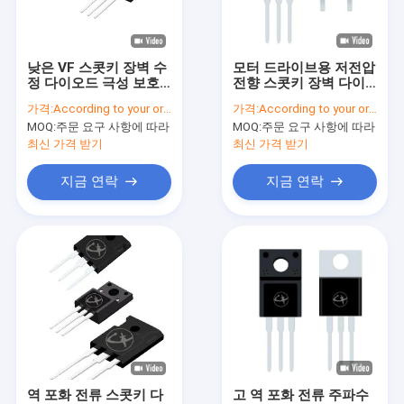
VR 쇼
우리 에 관한 것
낮은 VF 스콧키 장벽 수
모터 드라이브용 저전압
정 다이오드 극성 보호
전향 스콧키 장벽 다이
공장 투어
응용 프로그램
오드
가격:
According to your order requirement
가격:
According to your order requirement
MOQ:
주문 요구 사항에 따라
MOQ:
주문 요구 사항에 따라
품질 관리
최신 가격 받기
최신 가격 받기
저희와 연락
지금 연락
지금 연락
뉴스
사건
인버터 IGBT
고전력 IGBT
역 포화 전류 스콧키 다
고 역 포화 전류 주파수