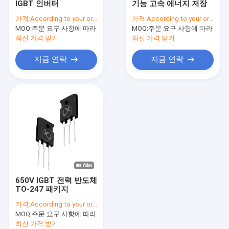
IGBT 인버터
기능 고속 에너지 저장
고전력 MOSFET
가격:
According to your order requirement
가격:
According to your order requirement
MOQ:
슈퍼 융합 MOSFET
주문 요구 사항에 따라
MOQ:
주문 요구 사항에 따라
최신 가격 받기
최신 가격 받기
저전압 MOSFET
지금 연락
지금 연락
고전압 MOSFET
쇼트키 배리어 다이오드
빠른 회복 다이오드
낮은 VF Schottky
고전력 반도체
650V IGBT 전력 반도체
실리콘 카바이드 MOSFET
TO-247 패키지
가격:
According to your order requirement
실리콘 카비드 SBD
MOQ:
주문 요구 사항에 따라
최신 가격 받기