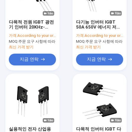
VR 쇼
우리 에 관한 것
다목적 전원 IGBT 광전
다기능 인버터 IGBT
기 인버터 20KHz-
50A 650V 에너지 저장
공장 투어
60KHz
용 고속
가격:
According to your order requirement
가격:
According to your order requirement
MOQ:
주문 요구 사항에 따라
MOQ:
주문 요구 사항에 따라
품질 관리
최신 가격 받기
최신 가격 받기
저희와 연락
지금 연락
지금 연락
뉴스
사건
인버터 IGBT
고전력 IGBT
실용적인 전자 산업용
다목적 인버터 IGBT 다