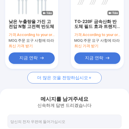
VR 쇼
우리 에 관한 것
낮은 누출량을 가진 고
TO-220F 금속산화 반
전압 N형 고전력 반도체
도체 필드 효과 트랜지
공장 투어
스터 15A 600V 274mΩ
가격:
According to your order requirement
가격:
According to your order requirement
MOQ:
주문 요구 사항에 따라
MOQ:
주문 요구 사항에 따라
품질 관리
최신 가격 받기
최신 가격 받기
저희와 연락
지금 연락
지금 연락
뉴스
더 많은 것을 전망하십시오
사건
메시지를 남겨주세요
신속하게 답변 드리겠습니다
인버터 IGBT
고전력 IGBT