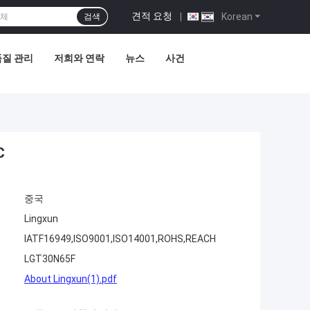
견적 요청
|
Korean
검색
품질 관리
저희와 연락
뉴스
사건
C
중국
Lingxun
IATF16949,ISO9001,ISO14001,ROHS,REACH
LGT30N65F
About Lingxun(1).pdf