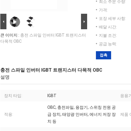
최소 주문 수량:
가격:
포장 세부 사항:
배달 시간:
큰 이미지 :
충전 스파일 인버터 IGBT 트랜지스터
지불 조건:
다목적 OBC
공급 능력:
접촉
충전 스파일 인버터 IGBT 트랜지스터 다목적 OBC
설명
장치 타입:
IGBT
응용기
OBC, 충전파일, 용접기, 스위칭 전원 공
적용:
급 장치, 태양광 인버터, 에너지 저장 장
제품 
치 등