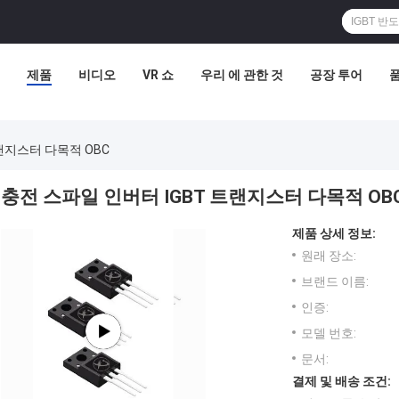
제품
비디오
VR 쇼
우리 에 관한 것
공장 투어
랜지스터 다목적 OBC
충전 스파일 인버터 IGBT 트랜지스터 다목적 OB
제품 상세 정보:
원래 장소:
브랜드 이름:
인증:
모델 번호:
문서:
결제 및 배송 조건: