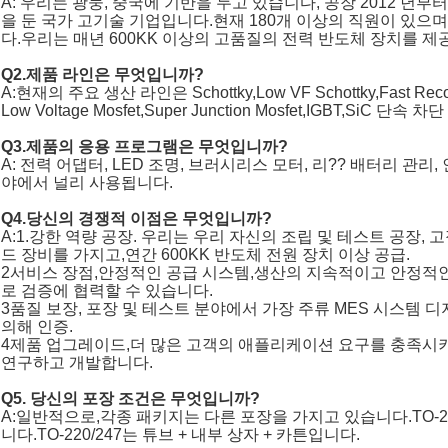
A: 우리는 광둥, 중국에 기반을 두고 있습니다, 공장 2012 년부
을 둔 국가 고기술 기업입니다.현재 180개 이상의 직원이 있으며
다.우리는 매년 600KK 이상의 고품질의 전력 반도체 장치를 제
Q2.제품 라인은 무엇입니까?
A:현재의 주요 생산 라인은 Schottky,Low VF Schottky,Fast Recove
Low Voltage Mosfet,Super Junction Mosfet,IGBT,SiC 단속 
Q3.제품의 응용 프로그램은 무엇입니까?
A: 전력 어댑터, LED 조명, 브러시리스 모터, 리?? 배터리 관리
야에서 널리 사용됩니다.
Q4.당신의 경쟁적 이점은 무엇입니까?
A:1.강한 역량 공장. 우리는 우리 자신의 조립 및 테스트 공장, 
드 장비를 가지고,연간 600KK 반도체 전원 장치 이상 공급.
2서비스 장점,안정적인 공급 시스템,생산의 지속적이고 안정적
로 검증에 협력할 수 있습니다.
3품질 보장, 포장 및 테스트 분야에서 가장 주류 MES 시스템 디지털 공
의해 인증.
4제품 업그레이드,더 많은 고객의 애플리케이션 요구를 충족시
연구하고 개발합니다.
Q5. 당신의 포장 조건은 무엇입니까?
A:일반적으로,각종 패키지는 다른 포장을 가지고 있습니다.TO-252
니다.TO-220/247는 튜브 + 내부 상자 + 카튼입니다.