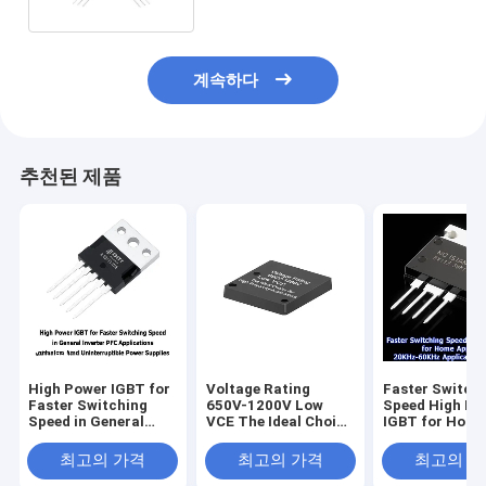
계속하다
추천된 제품
High Power IGBT for
Voltage Rating
Faster Switch
Faster Switching
650V-1200V Low
Speed High Po
Speed in General
VCE The Ideal Choice
IGBT for Hom
Inverter PFC
for High Frequency
Appliances 20
Applications and
Applications
60KHz Applica
최고의 가격
최고의 가격
최고의 
Uninterruptible
Frequency