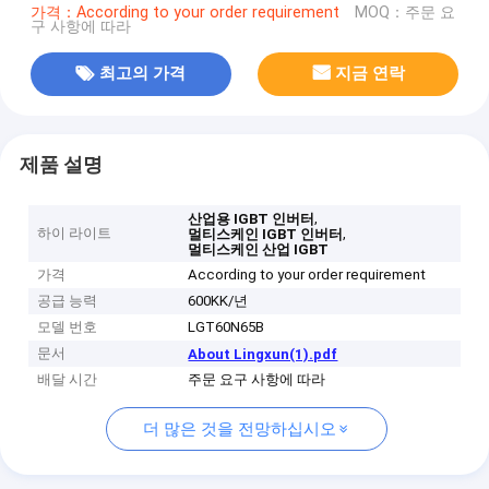
가격：According to your order requirement
MOQ：주문 요
구 사항에 따라
최고의 가격
지금 연락
제품 설명
,
산업용 IGBT 인버터
하이 라이트
,
멀티스케인 IGBT 인버터
멀티스케인 산업 IGBT
가격
According to your order requirement
공급 능력
600KK/년
모델 번호
LGT60N65B
문서
About Lingxun(1).pdf
배달 시간
주문 요구 사항에 따라
더 많은 것을 전망하십시오