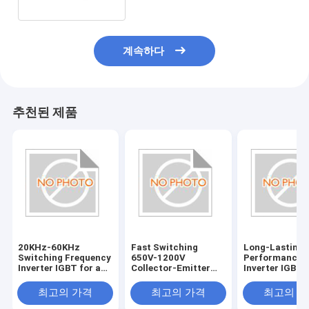
계속하다
추천된 제품
20KHz-60KHz
Fast Switching
Long-Lasting
Switching Frequency
650V-1200V
Performance
Inverter IGBT for and
Collector-Emitter
Inverter IGBT 
Fast Response ±20V
Voltage ±20V Gate-
±20V Gate-Emi
Gate-Emitter
Emitter Voltage for
Voltage and T
최고의 가격
최고의 가격
최고의 
Voltage 50ns
Applications
Hole Mounting