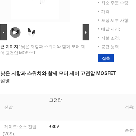
최소 주문 수량:
가격:
포장 세부 사항:
배달 시간:
지불 조건:
큰 이미지 :
낮은 저항과 스위치와 함께 모터 제
공급 능력:
어 고전압 MOSFET
접촉
낮은 저항과 스위치와 함께 모터 제어 고전압 MOSFET
설명
고전압
전압:
적용:
게이트-소스 전압
±30V
종류:
(VGS):