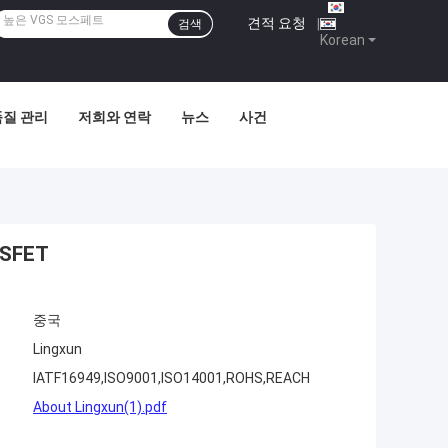
견적 요청
|
검색
Korean
품질 관리
저희와 연락
뉴스
사건
SFET
중국
Lingxun
IATF16949,ISO9001,ISO14001,ROHS,REACH
About Lingxun(1).pdf