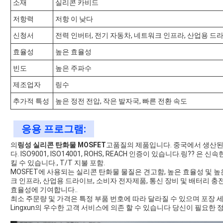
소재
실리콘 카비드
저항력
저항 이 낮다
신청서
전력 인버터, 전기 자동차, 네트워크 인프라, 산업용 드라
효율성
높은 효율성
빈도
높은 주파수
제조업자
링수
추가적 특성
높은 정전 전압, 작은 발자국, 빠른 전환 속도
응용 프로그램:
의
링성 실리콘 탄화물 MOSFET
고품질의 제품입니다. 중국에서 생산된 
다. ISO9001, ISO14001, ROHS, REACH 인증이 있습니다.링?
킬 수 있습니다., T/T 지불 포함.
MOSFET에 사용되는 실리콘 탄화물 물질은 견고함, 높은 효율성 및 
크 인프라, 산업용 드라이브, 소비자 전자제품, 통신 장비 및 배터리 충
효율성에 기여합니다..
최소 주문량 및 가격은 특정 부품 번호에 따라 달라질 수 있으며 포장 
Lingxun의 우수한 고객 서비스에 의존 할 수 있습니다 당신이 필요한 