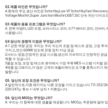
Q2.제품 라인은 무엇입니까?
A:현재의 주요 생산 라인은 Schottky,Low VF Schottky,Fast Recovery D
Voltage Mosfet,Super Junction Mosfet,IGBT,SiC 단속 차단 다이오드
Q3.제품의 응용 프로그램은 무엇입니까?
A: 전력 어댑터, LED 조명, 브러시리스 모터, 리?? 배터리 관리, 인버
사용됩니다.
Q4.당신의 경쟁적 이점은 무엇입니까?
A:1.강한 역량 공장. 우리는 우리 자신의 조립 및 테스트 공장, 고정 투
가지고,연간 600KK 반도체 전원 장치 이상 공급.
2서비스 장점,안정적인 공급 시스템,생산의 지속적이고 안정적인 공급
력할 수 있습니다.
3품질 보장, 포장 및 테스트 분야에서 가장 주류 MES 시스템 디지털 공장, IS
4제품 업그레이드,더 많은 고객의 애플리케이션 요구를 충족시키기 위
발합니다.
Q5. 당신의 포장 조건은 무엇입니까?
A:일반적으로,각종 패키지는 다른 포장을 가지고 있습니다.TO-252/263
220/247는 튜브 + 내부 상자 + 카튼입니다.
Q6. 당신의 MOQ는 무엇입니까?
A: 우리는 각 항목에 대한 샘플을 제공합니다. MOQ는 주문량에 달려 