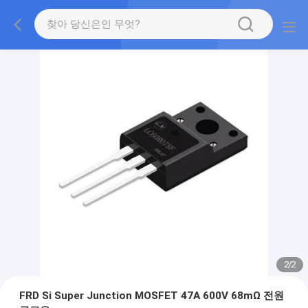
2
/
2
FRD Si Super Junction MOSFET 47A 600V 68mΩ 전원