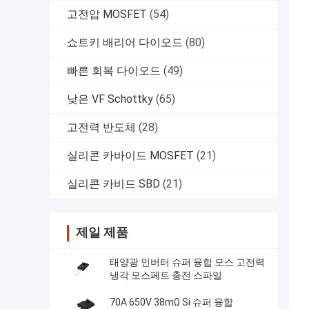
고전압 MOSFET
(54)
쇼트키 배리어 다이오드
(80)
빠른 회복 다이오드
(49)
낮은 VF Schottky
(65)
고전력 반도체
(28)
실리콘 카바이드 MOSFET
(21)
실리콘 카비드 SBD
(21)
제일 제품
태양광 인버터 슈퍼 융합 모스 고전력
냉각 모스페트 충전 스파일
70A 650V 38mΩ Si 슈퍼 융합