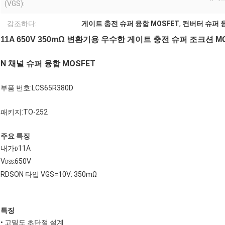
(VGS):
강조하다:
게이트 충전 슈퍼 융합 MOSFET
,
컨버터 슈퍼 융
11A 650V 350mΩ 변환기용 우수한 게이트 충전 슈퍼 조크션 M
N 채널 슈퍼 융합 MOSFET
부품 번호:LCS65R380D
패키지:TO-252
주요 특징
내가
11A
D
V
650V
DSS:
RDSON 타입 VGS=10V: 350mΩ
특징
• 고밀도 초단절 설계