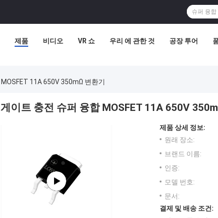
제품
비디오
VR 쇼
우리 에 관한 것
공장 투어
OSFET 11A 650V 350mΩ 변환기
게이트 충전 슈퍼 융합 MOSFET 11A 650V 350
제품 상세 정보:
원래 장소:
브랜드 이름:
인증:
모델 번호:
문서:
결제 및 배송 조건: