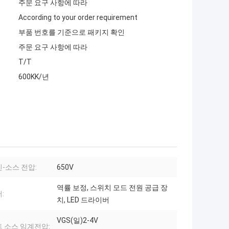
주문 요구 사항에 따라
According to your order requirement
부품 번호를 기준으로 패키지 확인
주문 요구 사항에 따라
T/T
600KK/년
-소스 전압:
650V
역률 보정, 스위치 모드 전원 공급 장
:
치, LED 드라이버
VGS(일)2-4V
 소스 임계전압: