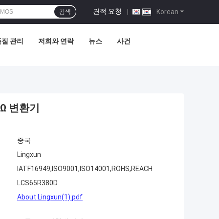
견적 요청
|
Korean
검색
품질 관리
저희와 연락
뉴스
사건
mΩ 변환기
중국
Lingxun
IATF16949,ISO9001,ISO14001,ROHS,REACH
LCS65R380D
About Lingxun(1).pdf