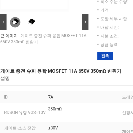
최소 주문 수량:
가격:
포장 세부 사항:
배달 시간:
큰 이미지 :
게이트 충전 슈퍼 융합 MOSFET 11A
지불 조건:
650V 350mΩ 변환기
공급 능력:
접촉
게이트 충전 슈퍼 융합 MOSFET 11A 650V 350mΩ 변환기
설명
ID:
7A
드레인
350mΩ
RDSON 유형 VGS=10V:
신청서
게이트-소스 전압
±30V
게이트