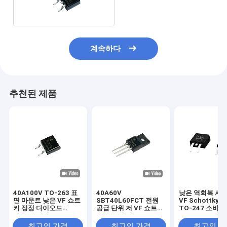
계속하다
추천된 제품
40A100V TO-263 표
40A60V
낮은 역회복 시간
면 마운트 낮은 VF 쇼트
SBT40L60FCT 전원
VF Schottky 
키 정정 다이오드
공급 단위 저 VF 쇼트키
TO-247 소비
SBT40L100DC
다이오드 TO-220F
품
최고의 가격
최고의 가격
최고의 