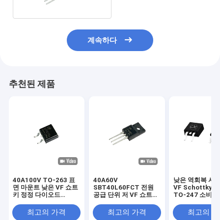
계속하다
추천된 제품
40A100V TO-263 표
40A60V
낮은 역회복 시간
면 마운트 낮은 VF 쇼트
SBT40L60FCT 전원
VF Schottky 
키 정정 다이오드
공급 단위 저 VF 쇼트키
TO-247 소비
SBT40L100DC
다이오드 TO-220F
품
최고의 가격
최고의 가격
최고의 