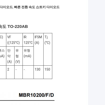
키 다이오드
,
빠른 전환 속도 쇼트키 다이오드
도 TO-220AB
°C)
VF
IR
IFSM
Tj
((125°C)
125°C
(A)
(°C)
맥스
만
유
유형
uA)
약
형
(mA)
(A)
(V)
2
-
-
130
150