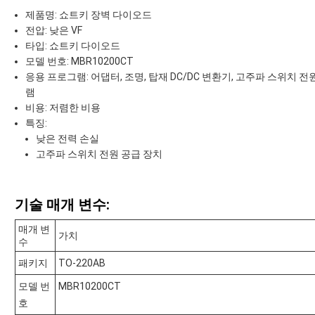
제품명: 쇼트키 장벽 다이오드
전압: 낮은 VF
타입: 쇼트키 다이오드
모델 번호: MBR10200CT
응용 프로그램: 어댑터, 조명, 탑재 DC/DC 변환기, 고주파 스위치 전
램
비용: 저렴한 비용
특징:
낮은 전력 손실
고주파 스위치 전원 공급 장치
기술 매개 변수:
매개 변
가치
수
패키지
TO-220AB
모델 번
MBR10200CT
호