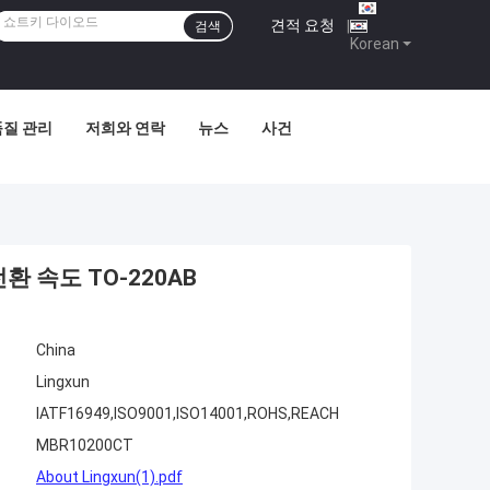
견적 요청
|
검색
Korean
품질 관리
저희와 연락
뉴스
사건
환 속도 TO-220AB
China
Lingxun
IATF16949,ISO9001,ISO14001,ROHS,REACH
MBR10200CT
About Lingxun(1).pdf