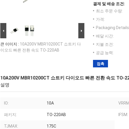
결제 및 배송 조건:
최소 주문 수량:
가격:
Packaging Details
배달 시간:
큰 이미지 :
10A200V MBR10200CT 쇼트키 다
지불 조건:
이오드 빠른 전환 속도 TO-220AB
공급 능력:
접촉
10A200V MBR10200CT 쇼트키 다이오드 빠른 전환 속도 TO-2
설명
IO:
10A
VRRM
패키지:
TO-220AB
IFSM:
TJMAX:
175C