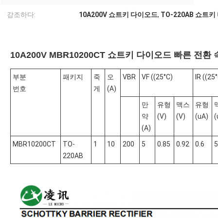
강조하다:
10A200V 쇼트키 다이오드
,
TO-220AB 쇼트
10A200V MBR10200CT 쇼트키 다이오드 빠른 전환 속
부분
패키지
죽
오
VBR
VF ((25°C)
IR ((25
번호
게
(A)
만
유형
맥스
유형
약
(V)
(V)
(uA)
(
(A)
MBR10200CT
TO-
1
10
200
5
0.85
0.92
0.6
5
220AB