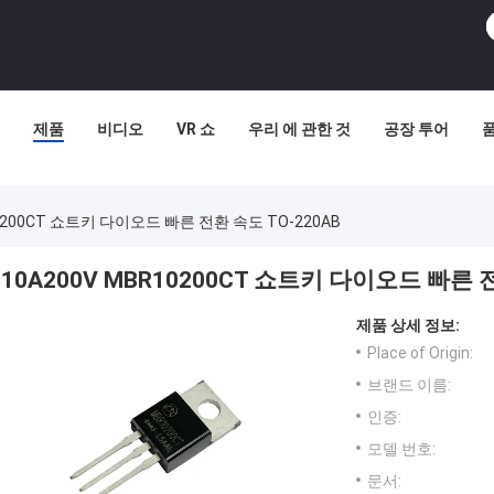
제품
비디오
VR 쇼
우리 에 관한 것
공장 투어
10200CT 쇼트키 다이오드 빠른 전환 속도 TO-220AB
10A200V MBR10200CT 쇼트키 다이오드 빠른 전
제품 상세 정보:
Place of Origin:
브랜드 이름:
인증:
모델 번호:
문서: