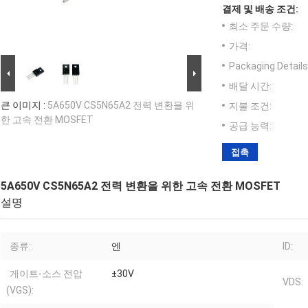
결제 및 배송 조건:
최소 주문 수량:
가격:
Packaging Details
배달 시간:
큰 이미지 :
5A650V CS5N65A2 전력 변환을 위
지불 조건:
한 고속 전환 MOSFET
공급 능력:
접촉
5A650V CS5N65A2 전력 변환을 위한 고속 전환 MOSFET
설명
종류:
엔
ID:
게이트-소스 전압
±30V
VDS:
(VGS):