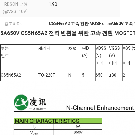
RDSON 유형
1.9Ω
(@VGS=10V):
강조하다:
CS5N65A2 고속 전환 MOSFET
,
5A650V 고속
5A650V CS5N65A2 전력 변환을 위한 고속 전환 MOSFE
부분
패키지
채널
난
D
V
DSS
V
GSS
V
GS (
번호
(A)
(V)
(V)
미네
미네
미네
CS5N65A2
TO-220F
N
5
650
±30
2