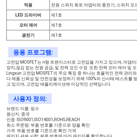
적용
전원 스위치 회로 어댑터와 충전기, 스위치 모드
LED 드라이버
제1호
모터 제어
제1호
광전기
제1호
응용 프로그램:
고전압 MOSFET는 n형 트랜지스터로 고전압을 가지고 있으며, 어댑터
장치,끊김 없는 전원 공급, 및 전력 요인 수정. 또한 전력 모터 제어 및
Lingxun 고전압 MOSFET의 주요 특징 중 하나는 효율적인 전력 관
다.제품 신뢰성 및 안전성을 보장하기 위해 100%의 산사태 테스트를 받
고 있으며, 고전압 애플리케이션에 이상적인 선택입니다.
사용자 정의:
브랜드 이름: 링수
원산지: 중국
인증: ISO9001,ISO14001,ROHS,REACH
최소 주문량: 부품 번호를 기준으로 양을 확인
가격: 부품 번호를 기준으로 확인 가격
패키지 세부 사항: 부품 번호에 따라 패키지를 확인합니다.