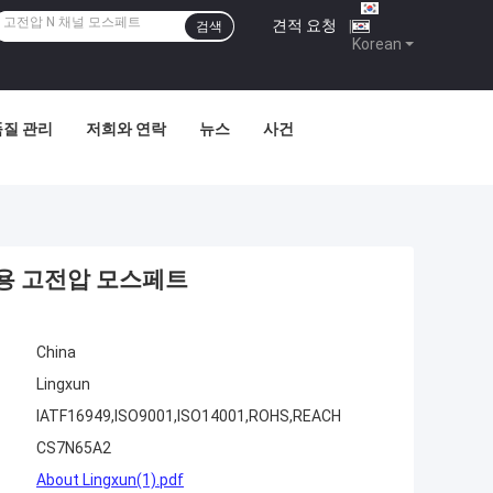
견적 요청
|
검색
Korean
품질 관리
저희와 연락
뉴스
사건
전환용 고전압 모스페트
China
Lingxun
IATF16949,ISO9001,ISO14001,ROHS,REACH
CS7N65A2
About Lingxun(1).pdf