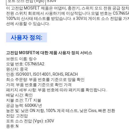
포트 소스 전압 (Vgs)
±30V
이 고전압 MOSFET 제품은 어댑터, 충전기, 스위치 모드 전원 공급 장치
전원 스위치 회로에서 사용하기에 이상적입니다.모델 번호는 CS7N65A2
100%의 산사태 테스트를 받았습니다. ± 30V의 게이트 소스 전압을
션에 사용할 수 있습니다.
사용자 정의:
고전압 MOSFET에 대한 제품 사용자 정의 서비스
브랜드 이름: 링수
모델 번호: CS7N65A2
원산지: 중국
인증: ISO9001, ISO14001, ROHS, REACH
최소 주문량: 부품 번호를 기준으로 양을 확인
가격: 부품 번호를 기준으로 확인 가격
패키지 세부 사항: 부품 번호에 따라 패키지를 확인합니다.
배달 시간: 확인
지불 조건: T/T 지불
공급 능력: 600KK/년
높은 빛: 낮은 ON 저항, 100% 계곡 테스트, 낮은 Ciss, 빠른 전환
전압: 고전압
포트 소스 전압 (Vgs): ±30V
종류: N