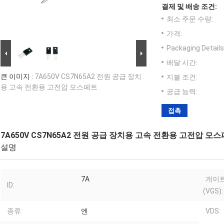
결제 및 배송 조건:
최소 주문 수량:
가격:
Packaging Details
배달 시간:
큰 이미지 :
7A650V CS7N65A2 전원 공급 장치
지불 조건:
용 고속 전환용 고전압 모스페트
공급 능력:
접촉
7A650V CS7N65A2 전원 공급 장치용 고속 전환용 고전압 모
설명
7A
게이트
ID:
(VGS):
종류:
엔
VDS: