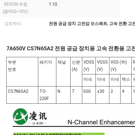
RDSON 유형
1.1Ω
(@VGS=10V):
강조하다:
전원 공급 장치 고전압 모스페트
,
고속 전환 고
7A650V CS7N65A2 전원 공급 장치용 고속 전환용 
부분
패키지
채널
신분
VDSS
VGSS
VGS (th)
번호
(A)
(V)
(V)
(V)
미네
미네
미네
맥스
CS7N65A2
TO-
N
7
650
±30
2
4
220F