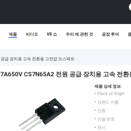
제품
비디오
VR 쇼
우리 에 관한 것
공장 투어
 전원 공급 장치용 고속 전환용 고전압 모스페트
7A650V CS7N65A2 전원 공급 장치용 고속 
제품 상세 정보:
Place of Origin:
브랜드 이름:
인증:
모델 번호:
문서: