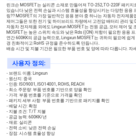
린크슨 MOSFET는 실리콘 소재로 만들어져 TO-252,TO-220F 패키
있습니다.낮은 전력 손실과 시스템 효율성을 향상시키는 다양한 응용 
링?? MOSFET의 가장 일반적인 응용 분야 중 하나는 자동차 전자제품입
제어그들은 또한 전기 및 하이브리드 차량에서 고전압 배터리 관리 및 D
자동차 전자제품 외에도 Lingxun MOSFET는 전원 공급, 모터 제어
MOSFET는 높은 스위치 속도와 낮은 Rds ((ON) 저항이 필요한 응
연간 600KK의 공급 능력으로, Lingxun MOSFET는 귀하의 필요에 쉽
경 친화적이고 RoHS 규정을 준수하도록 만듭니다..
배송 시간 및 지불 기간은 필요한 부품 번호 및 양에 따라 다릅니다. 
사용자 정의:
- 브랜드 이름: Lingxun
- 원산지: 중국
- 인증: ISO9001, ISO14001, ROHS, REACH
- 최소 주문량: 부품 번호를 기반으로 양을 확인
- 가격: 부품 번호를 기준으로 가격을 확인
- 패키지 세부 사항: 부품 번호를 기반으로 패키지를 확인
- 배달 시간: 확정
- 지불 조건: T/T 지불
- 공급 능력: 600KK/년
- 재료: 실리콘
- 전력 소비: 낮은 전력 손실
- 장점: 시스템 효율성 향상