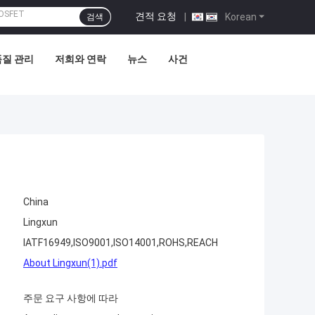
견적 요청
|
Korean
검색
품질 관리
저희와 연락
뉴스
사건
China
Lingxun
IATF16949,ISO9001,ISO14001,ROHS,REACH
About Lingxun(1).pdf
주문 요구 사항에 따라