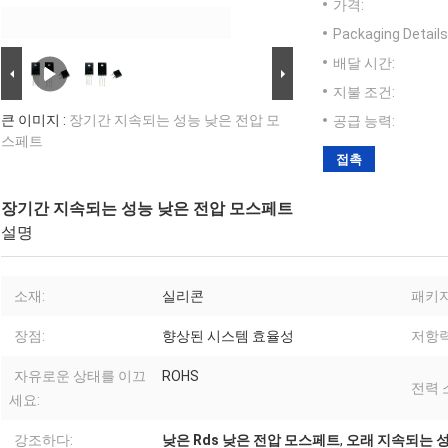
가격:
Packaging Details
배달 시간:
지불 조건:
큰 이미지 :
장기간 지속되는 성능 낮은 전압 모
공급 능력:
스페트
접촉
장기간 지속되는 성능 낮은 전압 모스페트
설명
소재:
실리콘
패키지
장점:
향상된 시스템 효율성
저항력
자유로운 상태를 이끄
ROHS
전력 
세요:
강조하다:
낮은 Rds 낮은 전압 모스페트
,
오래 지속되는 